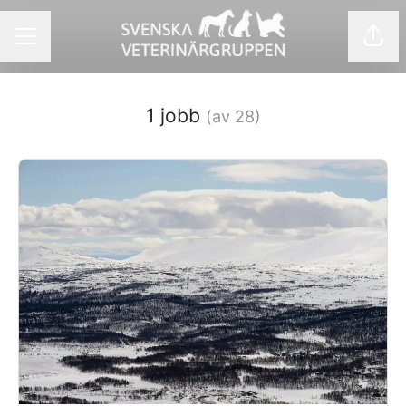
Dela
KARRIÄRMENY
1 jobb
(av 28)